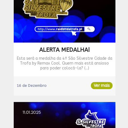
ALERTA MEDALHA!
Esta será a medalha da 4ª São Silvestre Cidade da
Trofa by Remax Cool. Quem mais está ansioso
para poder colocá-la? (...)
Ver mais
16 de Dezembro