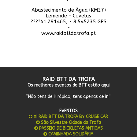
Abastecimento de Água (KM27)
Lemende - Covelas
????41.291465, - 8.545235 GPS
-
www.raidbttdatrofa.pt
RAID BTT DA TROFA
Os melhores eventos de BTT estão aqui
“Não tens de ir rápido, tens apenas de ir!”
EVENTOS
XI RAID BTT DA TROFA BY CRUISE CAR
São Silvestre Cidade da Trofa
PASSEIO DE BICICLETAS ANTIGAS
CAMINHADA SOLIDÁRIA